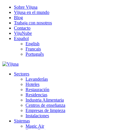
Sobre Vijusa
Vijusa en el mundo
Blog
Trabaja con nosotros
Contacto
VijuNube
Español
English
Français
Português
Sectores
Lavanderías
Hoteles
Restauración
Residencias
Industria Alimentaria
Centros de enseñanza
Empresas de limpieza
Instalaciones
Sistemas
Magic Air