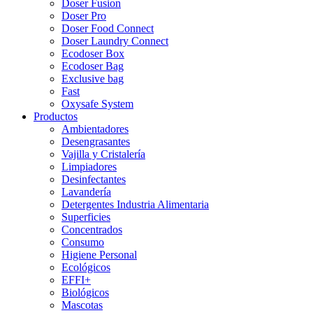
Doser Fusion
Doser Pro
Doser Food Connect
Doser Laundry Connect​
Ecodoser Box
Ecodoser Bag
Exclusive bag
Fast
Oxysafe System
Productos
Ambientadores
Desengrasantes
Vajilla y Cristalería
Limpiadores
Desinfectantes
Lavandería
Detergentes Industria Alimentaria
Superficies
Concentrados
Consumo
Higiene Personal
Ecológicos
EFFI+
Biológicos
Mascotas