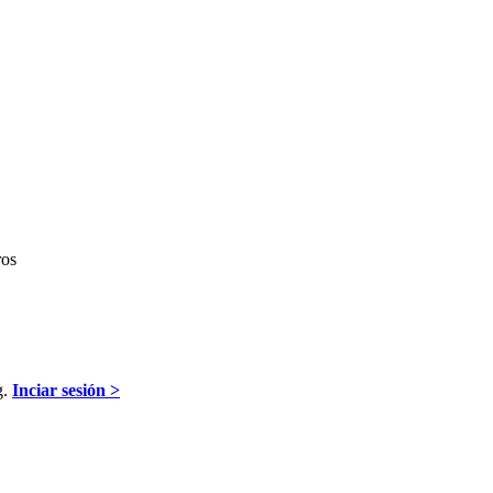
ros
g.
Inciar sesión >