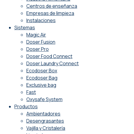
Centros de enseñanza
Empresas de limpieza
Instalaciones
Sistemas
Magic Air
Doser Fusion
Doser Pro
Doser Food Connect
Doser Laundry Connect​
Ecodoser Box
Ecodoser Bag
Exclusive bag
Fast
Oxysafe System
Productos
Ambientadores
Desengrasantes
Vajilla y Cristalería