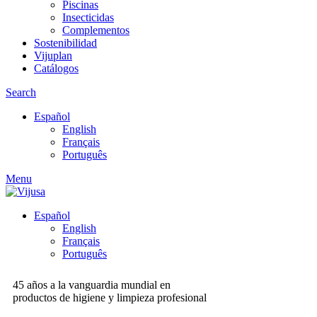
Piscinas
Insecticidas
Complementos
Sostenibilidad
Vijuplan
Catálogos
Search
Español
English
Français
Português
Menu
Español
English
Français
Português
45 años a la vanguardia mundial en
productos de higiene y limpieza profesional