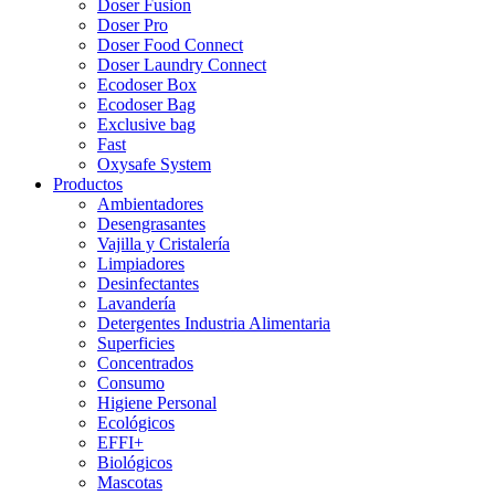
Doser Fusion
Doser Pro
Doser Food Connect
Doser Laundry Connect​
Ecodoser Box
Ecodoser Bag
Exclusive bag
Fast
Oxysafe System
Productos
Ambientadores
Desengrasantes
Vajilla y Cristalería
Limpiadores
Desinfectantes
Lavandería
Detergentes Industria Alimentaria
Superficies
Concentrados
Consumo
Higiene Personal
Ecológicos
EFFI+
Biológicos
Mascotas