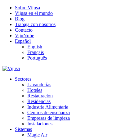
Sobre Vijusa
Vijusa en el mundo
Blog
Trabaja con nosotros
Contacto
VijuNube
Español
English
Français
Português
Sectores
Lavanderías
Hoteles
Restauración
Residencias
Industria Alimentaria
Centros de enseñanza
Empresas de limpieza
Instalaciones
Sistemas
Magic Air