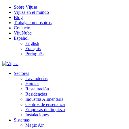
Sobre Vijusa
Vijusa en el mundo
Blog
Trabaja con nosotros
Contacto
VijuNube
Español
English
Français
Português
Sectores
Lavanderías
Hoteles
Restauración
Residencias
Industria Alimentaria
Centros de enseñanza
Empresas de limpieza
Instalaciones
Sistemas
Magic Air