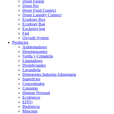
Doser Fusion
Doser Pro
Doser Food Connect
Doser Laundry Connect​
Ecodoser Box
Ecodoser Bag
Exclusive bag
Fast
Oxysafe System
Productos
Ambientadores
Desengrasantes
Vajilla y Cristalería
Limpiadores
Desinfectantes
Lavandería
Detergentes Industria Alimentaria
Superficies
Concentrados
Consumo
Higiene Personal
Ecológicos
EFFI+
Biológicos
Mascotas