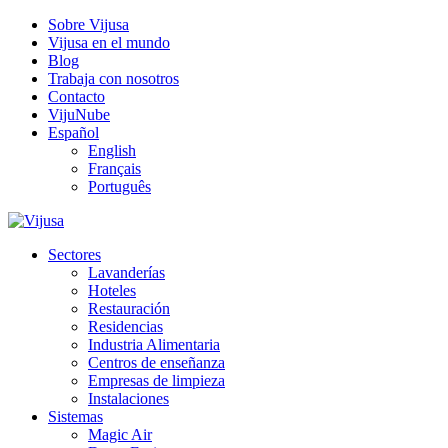
Sobre Vijusa
Vijusa en el mundo
Blog
Trabaja con nosotros
Contacto
VijuNube
Español
English
Français
Português
Sectores
Lavanderías
Hoteles
Restauración
Residencias
Industria Alimentaria
Centros de enseñanza
Empresas de limpieza
Instalaciones
Sistemas
Magic Air