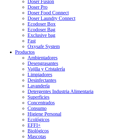
Doser Fusion
Doser Pro
Doser Food Connect
Doser Laundry Connect​
Ecodoser Box
Ecodoser Bag
Exclusive bag
Fast
Oxysafe System
Productos
Ambientadores
Desengrasantes
Vajilla y Cristalería
Limpiadores
Desinfectantes
Lavandería
Detergentes Industria Alimentaria
Superficies
Concentrados
Consumo
Higiene Personal
Ecológicos
EFFI+
Biológicos
Mascotas