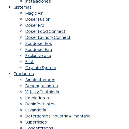
Instalaciones
Sistemas
Magic Air
Doser Fusion
Doser Pro
Doser Food Connect
Doser Laundry Connect​
Ecodoser Box
Ecodoser Bag
Exclusive bag
Fast
Oxysafe System
Productos
Ambientadores
Desengrasantes
Vajilla y Cristalería
Limpiadores
Desinfectantes
Lavandería
Detergentes Industria Alimentaria
Superficies
Concentrados