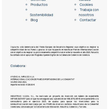
Productos
Cookies
Trabaja con
Sostenibilidad
nosotros
Blog
Contactar
Vijusa ha sido beneficiaria del Fondo Europeo de Desarrollo Regional cuyo objetivo es mejorar la
competitividad de las Pymes y gracias al cual ha puesto en marcha un Plan de Internacionalización
con el objetivo de mejorar su posicionamiento competitivo en el exterior durante el año 2020. Para ello
ha contado con el apoyo del Programa Xpande Digital de la Cámara de Comercio de Valencia.
Colabora:
AYUDAS AL IMPULSO A LA
INTERNACIONALIZACIÓN DE PYMES EXPORTADORAS DE LA COMUNITAT
VALENCIANA 2024.
Importe recibido: 8.326,00 €
INDUSTRIAS VIJUSA, S.L.,
ha realizado un proyecto de inversión con número de expediente
INPYME/2025/657 para el que ha conseguido una subvención de
106.670,03 €
correspondiente a la
convocatoria para el ejercicio 2025, de ayudas para apoyar las inversiones para la
reindustrialización realizadas por las PYMES de diversos sectores industriales de la Comunitat
Valenciana, convocada por la Conselleria de Innovación, Industria, Comercio y Turismo.