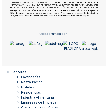
INDUSTRIAS VIJUSA, S.L., ha realizado un proyecto de I+D con número de expediente
IMIDTA/2024/71, y de título “I+D DE NUEVAS FÓRMULAS DETERGENTES EN CUMPLIMIENTO CON
ECOLABEL CON PROBIÓTICOS PARA LA NEUTRALIZACIÓN DEL MAL OLOR” para el que ha
conseguido una subvención de
62.683,78 €
correspondiente a la convocatoria para el ejercicio
2024, de subvenciones a empresas para proyectos de I+D con cargo al presupuesto del ejercicio
2024, con financiación de la Unión Europea a través del Fondo Europeo de Desarrollo Regional.
Colaboramos con:
Sectores
Lavanderías
Restauración
Hoteles
Residencias
Industria Alimentaria
Empresas de limpieza
Centros de enseñanza