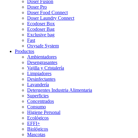
Doser Fusion
Doser Pro
Doser Food Connect
Doser Laundry Connect​
Ecodoser Box
Ecodoser Bag
Exclusive bag
Fast
Oxysafe System
Productos
Ambientadores
Desengrasantes
Vajilla y Cristalería
Limpiadores
Desinfectantes
Lavandería
Detergentes Industria Alimentaria
Superficies
Concentrados
Consumo
Higiene Personal
Ecológicos
EFFI+
Biológicos
Mascotas