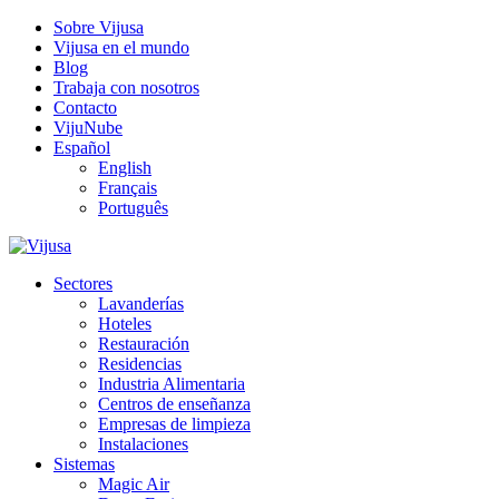
Sobre Vijusa
Vijusa en el mundo
Blog
Trabaja con nosotros
Contacto
VijuNube
Español
English
Français
Português
Sectores
Lavanderías
Hoteles
Restauración
Residencias
Industria Alimentaria
Centros de enseñanza
Empresas de limpieza
Instalaciones
Sistemas
Magic Air