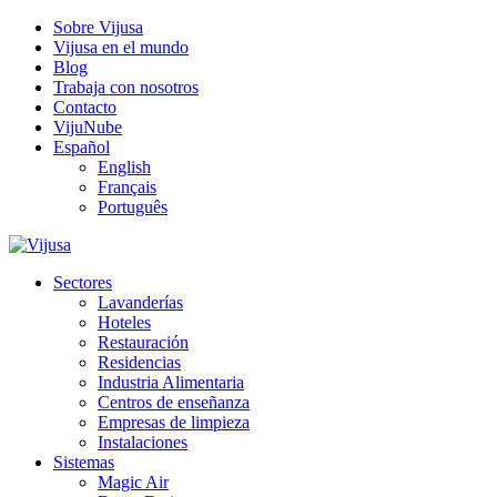
Sobre Vijusa
Vijusa en el mundo
Blog
Trabaja con nosotros
Contacto
VijuNube
Español
English
Français
Português
Sectores
Lavanderías
Hoteles
Restauración
Residencias
Industria Alimentaria
Centros de enseñanza
Empresas de limpieza
Instalaciones
Sistemas
Magic Air