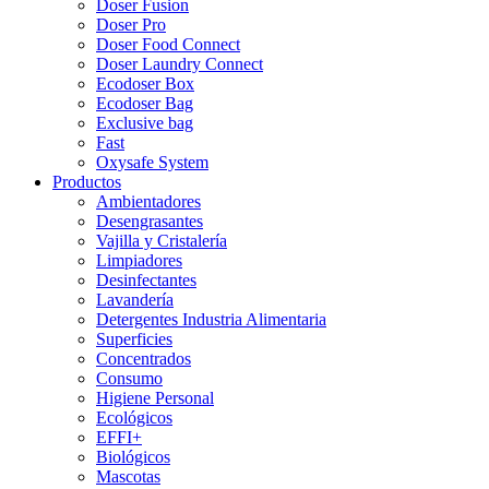
Doser Fusion
Doser Pro
Doser Food Connect
Doser Laundry Connect​
Ecodoser Box
Ecodoser Bag
Exclusive bag
Fast
Oxysafe System
Productos
Ambientadores
Desengrasantes
Vajilla y Cristalería
Limpiadores
Desinfectantes
Lavandería
Detergentes Industria Alimentaria
Superficies
Concentrados
Consumo
Higiene Personal
Ecológicos
EFFI+
Biológicos
Mascotas