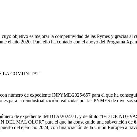
cuyo objetivo es mejorar la competitividad de las Pymes y gracias al c
rante el año 2020. Para ello ha contado con el apoyo del Programa Xpa
E LA COMUNITAT
ón con número de expediente INPYME/2025/657 para el que ha consegu
iones para la reindustrialización realizadas por las PYMES de diversos s
D con número de expediente IMIDTA/2024/71, y de título “I
MAL OLOR” para el que ha conseguido una subvención de
6
puesto del ejercicio 2024, con financiación de la Unión Europea a tra