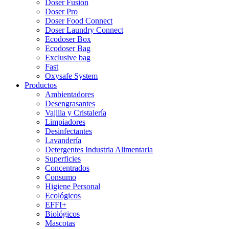
Doser Fusion
Doser Pro
Doser Food Connect
Doser Laundry Connect​
Ecodoser Box
Ecodoser Bag
Exclusive bag
Fast
Oxysafe System
Productos
Ambientadores
Desengrasantes
Vajilla y Cristalería
Limpiadores
Desinfectantes
Lavandería
Detergentes Industria Alimentaria
Superficies
Concentrados
Consumo
Higiene Personal
Ecológicos
EFFI+
Biológicos
Mascotas