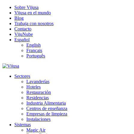
Sobre Vijusa
Vijusa en el mundo
Blog
Trabaja con nosotros
Contacto
VijuNube
Español
English
Français
Português
Sectores
Lavanderías
Hoteles
Restauración
Residencias
Industria Alimentaria
Centros de enseñanza
Empresas de limpieza
Instalaciones
Sistemas
Magic Air