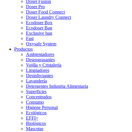
Doser Fusion
Doser Pro
Doser Food Connect
Doser Laundry Connect​
Ecodoser Box
Ecodoser Bag
Exclusive bag
Fast
Oxysafe System
Productos
Ambientadores
Desengrasantes
Vajilla y Cristalería
Limpiadores
Desinfectantes
Lavandería
Detergentes Industria Alimentaria
Superficies
Concentrados
Consumo
Higiene Personal
Ecológicos
EFFI+
Biológicos
Mascotas