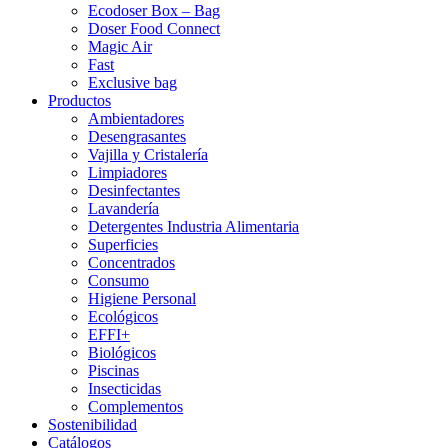
Ecodoser Box – Bag
Doser Food Connect
Magic Air
Fast
Exclusive bag
Productos
Ambientadores
Desengrasantes
Vajilla y Cristalería
Limpiadores
Desinfectantes
Lavandería
Detergentes Industria Alimentaria
Superficies
Concentrados
Consumo
Higiene Personal
Ecológicos
EFFI+
Biológicos
Piscinas
Insecticidas
Complementos
Sostenibilidad
Catálogos