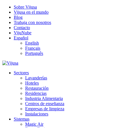
Sobre Vijusa
Vijusa en el mundo
Blog
Trabaja con nosotros
Contacto
VijuNube
Español
English
Français
Português
Sectores
Lavanderías
Hoteles
Restauración
Residencias
Industria Alimentaria
Centros de enseñanza
Empresas de limpieza
Instalaciones
Sistemas
Magic Air