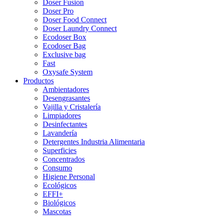
Doser Fusion
Doser Pro
Doser Food Connect
Doser Laundry Connect​
Ecodoser Box
Ecodoser Bag
Exclusive bag
Fast
Oxysafe System
Productos
Ambientadores
Desengrasantes
Vajilla y Cristalería
Limpiadores
Desinfectantes
Lavandería
Detergentes Industria Alimentaria
Superficies
Concentrados
Consumo
Higiene Personal
Ecológicos
EFFI+
Biológicos
Mascotas