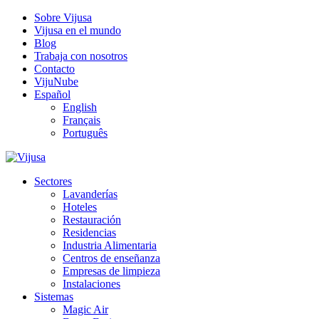
Sobre Vijusa
Vijusa en el mundo
Blog
Trabaja con nosotros
Contacto
VijuNube
Español
English
Français
Português
Sectores
Lavanderías
Hoteles
Restauración
Residencias
Industria Alimentaria
Centros de enseñanza
Empresas de limpieza
Instalaciones
Sistemas
Magic Air