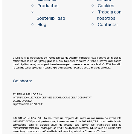
Productos
Cookies
Trabaja con
Sostenibilidad
nosotros
Blog
Contactar
Vijusa ha sido beneficiaria del Fondo Europeo de Desarrollo Regional cuyo objetivo es mejorar la
competitividad de las Pymes y gracias al cual ha puesto en marcha un Plan de Internacionalización
con el objetivo de mejorar su posicionamiento competitivo en el exterior durante el año 2020. Para ello
ha contado con el apoyo del Programa Xpande Digital de la Cámara de Comercio de Valencia.
Colabora:
AYUDAS AL IMPULSO A LA
INTERNACIONALIZACIÓN DE PYMES EXPORTADORAS DE LA COMUNITAT
VALENCIANA 2024.
Importe recibido: 8.326,00 €
INDUSTRIAS VIJUSA, S.L.,
ha realizado un proyecto de inversión con número de expediente
INPYME/2025/657 para el que ha conseguido una subvención de
106.670,03 €
correspondiente a la
convocatoria para el ejercicio 2025, de ayudas para apoyar las inversiones para la
reindustrialización realizadas por las PYMES de diversos sectores industriales de la Comunitat
Valenciana, convocada por la Conselleria de Innovación, Industria, Comercio y Turismo.