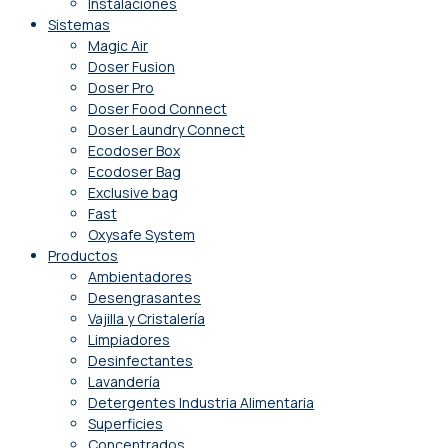
Instalaciones
Sistemas
Magic Air
Doser Fusion
Doser Pro
Doser Food Connect
Doser Laundry Connect​
Ecodoser Box
Ecodoser Bag
Exclusive bag
Fast
Oxysafe System
Productos
Ambientadores
Desengrasantes
Vajilla y Cristalería
Limpiadores
Desinfectantes
Lavandería
Detergentes Industria Alimentaria
Superficies
Concentrados