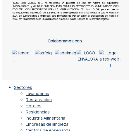
INDUSTRIAS VIJUSA, S.L., ha realizado un proyecto de I+D con número de expediente
IMIDTA/2024/71, y de título “I+D DE NUEVAS FÓRMULAS DETERGENTES EN CUMPLIMIENTO CON
ECOLABEL CON PROBIÓTICOS PARA LA NEUTRALIZACIÓN DEL MAL OLOR” para el que ha
conseguido una subvención de
62.683,78 €
correspondiente a la convocatoria para el ejercicio
2024, de subvenciones a empresas para proyectos de I+D con cargo al presupuesto del ejercicio
2024, con financiación de la Unión Europea a través del Fondo Europeo de Desarrollo Regional.
Colaboramos con:
Sectores
Lavanderías
Restauración
Hoteles
Residencias
Industria Alimentaria
Empresas de limpieza
Centros de enseñanza