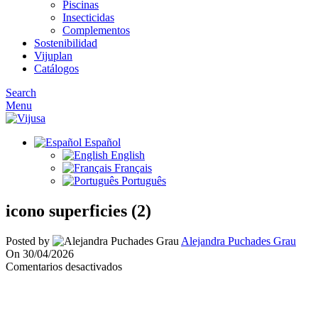
Piscinas
Insecticidas
Complementos
Sostenibilidad
Vijuplan
Catálogos
Search
Menu
Español
English
Français
Português
icono superficies (2)
Posted by
Alejandra Puchades Grau
On 30/04/2026
en
Comentarios desactivados
icono
superficies
(2)