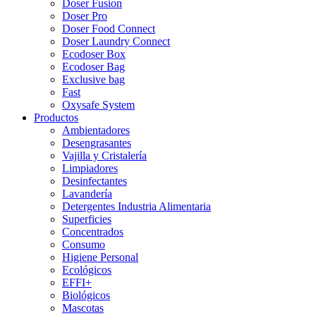
Doser Fusion
Doser Pro
Doser Food Connect
Doser Laundry Connect​
Ecodoser Box
Ecodoser Bag
Exclusive bag
Fast
Oxysafe System
Productos
Ambientadores
Desengrasantes
Vajilla y Cristalería
Limpiadores
Desinfectantes
Lavandería
Detergentes Industria Alimentaria
Superficies
Concentrados
Consumo
Higiene Personal
Ecológicos
EFFI+
Biológicos
Mascotas