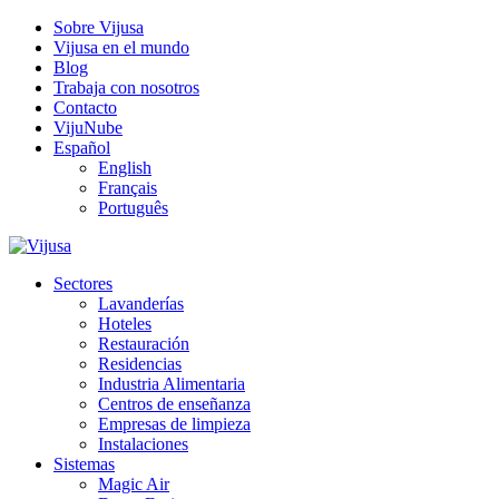
Sobre Vijusa
Vijusa en el mundo
Blog
Trabaja con nosotros
Contacto
VijuNube
Español
English
Français
Português
Sectores
Lavanderías
Hoteles
Restauración
Residencias
Industria Alimentaria
Centros de enseñanza
Empresas de limpieza
Instalaciones
Sistemas
Magic Air