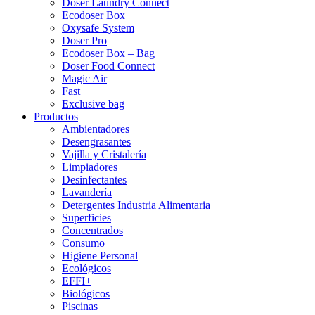
Doser Laundry Connect​
Ecodoser Box
Oxysafe System
Doser Pro
Ecodoser Box – Bag
Doser Food Connect
Magic Air
Fast
Exclusive bag
Productos
Ambientadores
Desengrasantes
Vajilla y Cristalería
Limpiadores
Desinfectantes
Lavandería
Detergentes Industria Alimentaria
Superficies
Concentrados
Consumo
Higiene Personal
Ecológicos
EFFI+
Biológicos
Piscinas