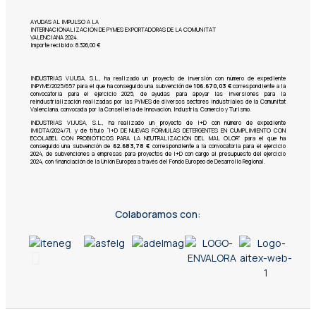
AYUDAS AL IMPULSO A LA
INTERNACIONALIZACIÓN DE PYMES EXPORTADORAS DE LA COMUNITAT
VALENCIANA 2024.
Importe recibido: 8.326,00 €
INDUSTRIAS VIJUSA, S.L.,
ha realizado un proyecto de inversión con número de expediente
INPYME/2025/657 para el que ha conseguido una subvención de
106.670,03 €
correspondiente a la
convocatoria para el ejercicio 2025, de ayudas para apoyar las inversiones para la
reindustrialización realizadas por las PYMES de diversos sectores industriales de la Comunitat
Valenciana, convocada por la Conselleria de Innovación, Industria, Comercio y Turismo.
INDUSTRIAS VIJUSA, S.L., ha realizado un proyecto de I+D con número de expediente
IMIDTA/2024/71, y de título “I+D DE NUEVAS FÓRMULAS DETERGENTES EN CUMPLIMIENTO CON
ECOLABEL CON PROBIÓTICOS PARA LA NEUTRALIZACIÓN DEL MAL OLOR” para el que ha
conseguido una subvención de
62.683,78 €
correspondiente a la convocatoria para el ejercicio
2024, de subvenciones a empresas para proyectos de I+D con cargo al presupuesto del ejercicio
2024, con financiación de la Unión Europea a través del Fondo Europeo de Desarrollo Regional.
Colaboramos con: