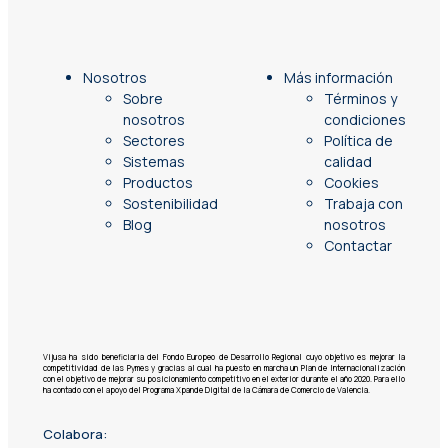
Nosotros
Más información
Sobre
Términos y
nosotros
condiciones
Sectores
Política de
Sistemas
calidad
Productos
Cookies
Sostenibilidad
Trabaja con
Blog
nosotros
Contactar
Vijusa ha sido beneficiaria del Fondo Europeo de Desarrollo Regional cuyo objetivo es mejorar la
competitividad de las Pymes y gracias al cual ha puesto en marcha un Plan de Internacionalización
con el objetivo de mejorar su posicionamiento competitivo en el exterior durante el año 2020. Para ello
ha contado con el apoyo del Programa Xpande Digital de la Cámara de Comercio de Valencia.
Colabora: