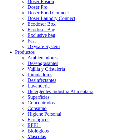
Doser Fusion
Doser Pro
Doser Food Connect
Doser Laundry Connect​
Ecodoser Box
Ecodoser Bag
Exclusive bag
Fast
Oxysafe System
Productos
Ambientadores
Desengrasantes
Vajilla y Cristalería
Limpiadores
Desinfectantes
Lavandería
Detergentes Industria Alimentaria
Superficies
Concentrados
Consumo
Higiene Personal
Ecológicos
EFFI+
Biológicos
Mascotas