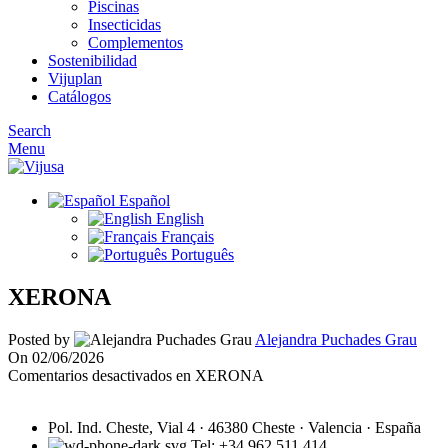
Piscinas
Insecticidas
Complementos
Sostenibilidad
Vijuplan
Catálogos
Search
Menu
Español
English
Français
Português
XERONA
Posted by
Alejandra Puchades Grau
On 02/06/2026
Comentarios desactivados
en XERONA
Pol. Ind. Cheste, Vial 4 · 46380 Cheste · Valencia · España
Tel: +34 962 511 414