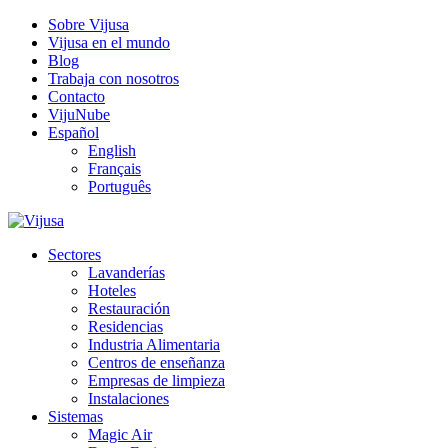
Sobre Vijusa
Vijusa en el mundo
Blog
Trabaja con nosotros
Contacto
VijuNube
Español
English
Français
Português
Sectores
Lavanderías
Hoteles
Restauración
Residencias
Industria Alimentaria
Centros de enseñanza
Empresas de limpieza
Instalaciones
Sistemas
Magic Air