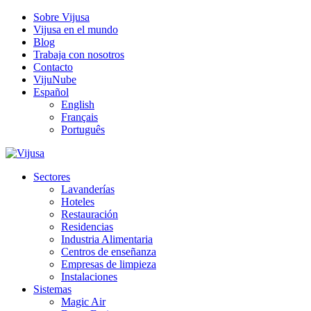
Sobre Vijusa
Vijusa en el mundo
Blog
Trabaja con nosotros
Contacto
VijuNube
Español
English
Français
Português
Sectores
Lavanderías
Hoteles
Restauración
Residencias
Industria Alimentaria
Centros de enseñanza
Empresas de limpieza
Instalaciones
Sistemas
Magic Air