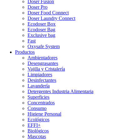
Doser Fusion
Doser Pro
Doser Food Connect
Doser Laundry Connect​
Ecodoser Box
Ecodoser Bag
Exclusive bag
Fast
Oxysafe System
Productos
Ambientadores
Desengrasantes
Vajilla y Cristalería
Limpiadores
Desinfectantes
Lavandería
Detergentes Industria Alimentaria
Superficies
Concentrados
Consumo
Higiene Personal
Ecológicos
EFFI+
Biológicos
Mascotas