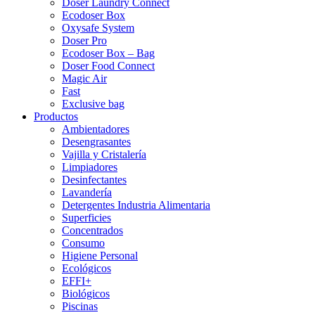
Doser Laundry Connect​
Ecodoser Box
Oxysafe System
Doser Pro
Ecodoser Box – Bag
Doser Food Connect
Magic Air
Fast
Exclusive bag
Productos
Ambientadores
Desengrasantes
Vajilla y Cristalería
Limpiadores
Desinfectantes
Lavandería
Detergentes Industria Alimentaria
Superficies
Concentrados
Consumo
Higiene Personal
Ecológicos
EFFI+
Biológicos
Piscinas