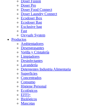
Doser Fusion
Doser Pro
Doser Food Connect
Doser Laundry Connect​
Ecodoser Box
Ecodoser Bag
Exclusive bag
Fast
Oxysafe System
Productos
Ambientadores
Desengrasantes
Vajilla y Cristalería
Limpiadores
Desinfectantes
Lavandería
Detergentes Industria Alimentaria
Superficies
Concentrados
Consumo
Higiene Personal
Ecológicos
EFFI+
Biológicos
Mascotas