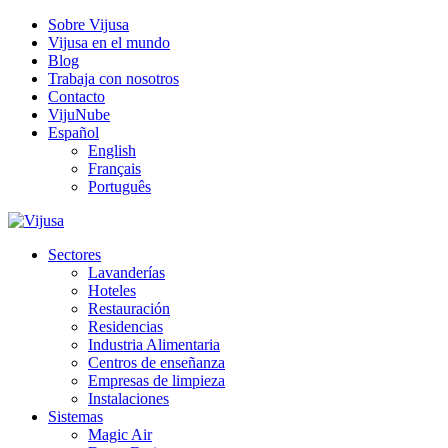
Sobre Vijusa
Vijusa en el mundo
Blog
Trabaja con nosotros
Contacto
VijuNube
Español
English
Français
Português
Sectores
Lavanderías
Hoteles
Restauración
Residencias
Industria Alimentaria
Centros de enseñanza
Empresas de limpieza
Instalaciones
Sistemas
Magic Air