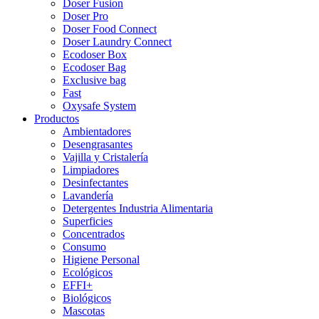
Doser Fusion
Doser Pro
Doser Food Connect
Doser Laundry Connect​
Ecodoser Box
Ecodoser Bag
Exclusive bag
Fast
Oxysafe System
Productos
Ambientadores
Desengrasantes
Vajilla y Cristalería
Limpiadores
Desinfectantes
Lavandería
Detergentes Industria Alimentaria
Superficies
Concentrados
Consumo
Higiene Personal
Ecológicos
EFFI+
Biológicos
Mascotas