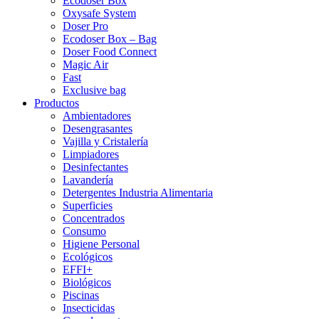
Ecodoser Box
Oxysafe System
Doser Pro
Ecodoser Box – Bag
Doser Food Connect
Magic Air
Fast
Exclusive bag
Productos
Ambientadores
Desengrasantes
Vajilla y Cristalería
Limpiadores
Desinfectantes
Lavandería
Detergentes Industria Alimentaria
Superficies
Concentrados
Consumo
Higiene Personal
Ecológicos
EFFI+
Biológicos
Piscinas
Insecticidas