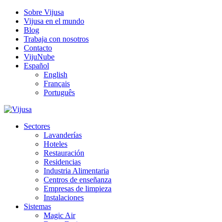
Sobre Vijusa
Vijusa en el mundo
Blog
Trabaja con nosotros
Contacto
VijuNube
Español
English
Français
Português
Sectores
Lavanderías
Hoteles
Restauración
Residencias
Industria Alimentaria
Centros de enseñanza
Empresas de limpieza
Instalaciones
Sistemas
Magic Air