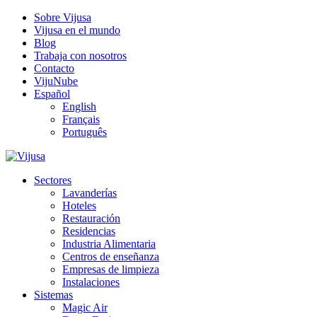
Sobre Vijusa
Vijusa en el mundo
Blog
Trabaja con nosotros
Contacto
VijuNube
Español
English
Français
Português
Sectores
Lavanderías
Hoteles
Restauración
Residencias
Industria Alimentaria
Centros de enseñanza
Empresas de limpieza
Instalaciones
Sistemas
Magic Air