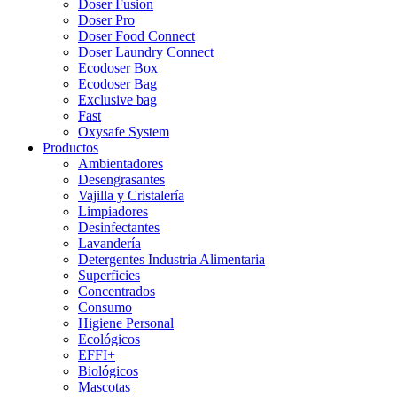
Doser Fusion
Doser Pro
Doser Food Connect
Doser Laundry Connect​
Ecodoser Box
Ecodoser Bag
Exclusive bag
Fast
Oxysafe System
Productos
Ambientadores
Desengrasantes
Vajilla y Cristalería
Limpiadores
Desinfectantes
Lavandería
Detergentes Industria Alimentaria
Superficies
Concentrados
Consumo
Higiene Personal
Ecológicos
EFFI+
Biológicos
Mascotas