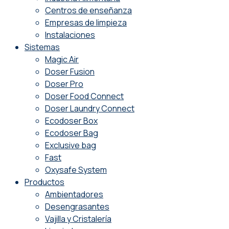
Centros de enseñanza
Empresas de limpieza
Instalaciones
Sistemas
Magic Air
Doser Fusion
Doser Pro
Doser Food Connect
Doser Laundry Connect​
Ecodoser Box
Ecodoser Bag
Exclusive bag
Fast
Oxysafe System
Productos
Ambientadores
Desengrasantes
Vajilla y Cristalería