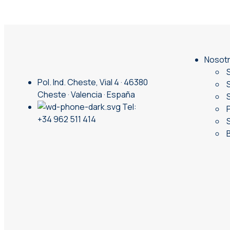
Nosot
S
Pol. Ind. Cheste, Vial 4 · 46380
S
Cheste · Valencia · España
S
Tel:
P
+34 962 511 414
S
B