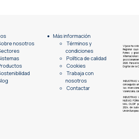
ros
Más información
obre nosotros
Términos y
Vijusa ha sid
ectores
condiciones
Regional cuyo
Pymes y grac
Internacion
istemas
Política de calidad
posicionamien
2020. Para el
roductos
Cookies
Digital de la 
ostenibilidad
Trabaja con
log
nosotros
INDUSTRIAS V
conseguido u
Contactar
las inversion
Valenciana, co
INDUSTRIAS VI
NUEVAS FÓRM
MAL OLOR” pa
2024, de subv
Unión Europea 