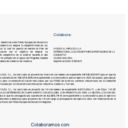
Colabora:
o beneficiaria del Fondo Europeo de Desarrollo
 objetivo es mejorar la competitividad de las
ias al cual ha puesto en marcha un Plan de
AYUDAS AL IMPULSO A LA
alización con el objetivo de mejorar su
INTERNACIONALIZACIÓN DE PYMES EXPORTADORAS DE LA
to competitivo en el exterior durante el año
COMUNITAT
lo ha contado con el apoyo del Programa Xpande
VALENCIANA 2024.
Cámara de Comercio de Valencia.
Importe recibido: 8.326,00 €
IJUSA, S.L.,
ha realizado un proyecto de inversión con número de expediente INPYME/2025/657 para el que ha
na subvención de
106.670,03 €
correspondiente a la convocatoria para el ejercicio 2025, de ayudas para apoyar
es para la reindustrialización realizadas por las PYMES de diversos sectores industriales de la Comunitat
nvocada por la Conselleria de Innovación, Industria, Comercio y Turismo.
JUSA, S.L., ha realizado un proyecto de I+D con número de expediente IMIDTA/2024/71, y de título “I+D DE
ULAS DETERGENTES EN CUMPLIMIENTO CON ECOLABEL CON PROBIÓTICOS PARA LA NEUTRALIZACIÓN DEL
ra el que ha conseguido una subvención de
62.683,78 €
correspondiente a la convocatoria para el ejercicio
enciones a empresas para proyectos de I+D con cargo al presupuesto del ejercicio 2024, con financiación de la
a través del Fondo Europeo de Desarrollo Regional.
Colaboramos con: