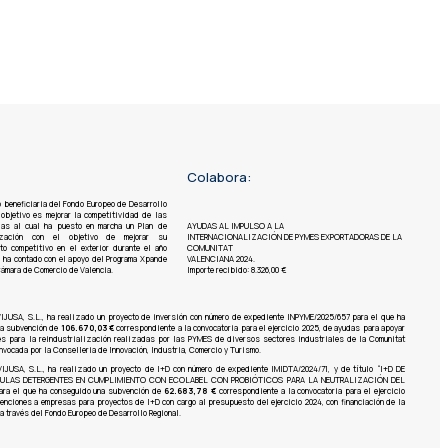
Colabora:
o beneficiaria del Fondo Europeo de Desarrollo
 objetivo es mejorar la competitividad de las
ias al cual ha puesto en marcha un Plan de
AYUDAS AL IMPULSO A LA
alización con el objetivo de mejorar su
INTERNACIONALIZACIÓN DE PYMES EXPORTADORAS DE LA
to competitivo en el exterior durante el año
COMUNITAT
lo ha contado con el apoyo del Programa Xpande
VALENCIANA 2024.
Cámara de Comercio de Valencia.
Importe recibido: 8.326,00 €
IJUSA, S.L.,
ha realizado un proyecto de inversión con número de expediente INPYME/2025/657 para el que ha
na subvención de
106.670,03 €
correspondiente a la convocatoria para el ejercicio 2025, de ayudas para apoyar
es para la reindustrialización realizadas por las PYMES de diversos sectores industriales de la Comunitat
nvocada por la Conselleria de Innovación, Industria, Comercio y Turismo.
JUSA, S.L., ha realizado un proyecto de I+D con número de expediente IMIDTA/2024/71, y de título “I+D DE
ULAS DETERGENTES EN CUMPLIMIENTO CON ECOLABEL CON PROBIÓTICOS PARA LA NEUTRALIZACIÓN DEL
ra el que ha conseguido una subvención de
62.683,78 €
correspondiente a la convocatoria para el ejercicio
enciones a empresas para proyectos de I+D con cargo al presupuesto del ejercicio 2024, con financiación de la
a través del Fondo Europeo de Desarrollo Regional.