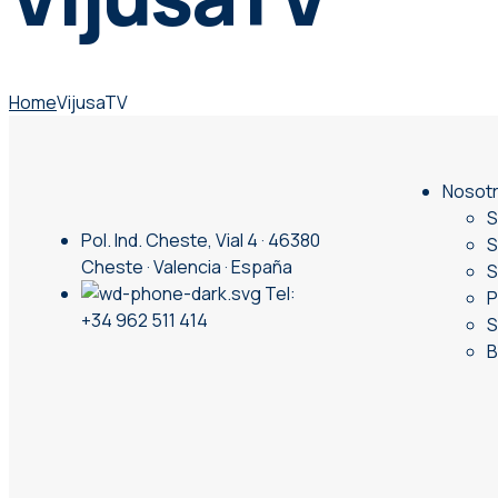
Home
VijusaTV
Nosot
S
Pol. Ind. Cheste, Vial 4 · 46380
S
Cheste · Valencia · España
S
Tel:
P
+34 962 511 414
S
B