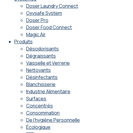
Doser Laundry Connect​
Oxysafe System
Doser Pro
Doser Food Connect
Magic Air
Produits
Désodorisants
Dégraissants
Vaisselle et Verrerie
Nettoyants
Désinfectants
Blanchisserie
Industrie Alimentaire
Surfaces
Concentrés
Consommation
De l’hygiène Personnelle
Écologique