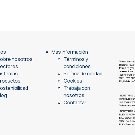
ros
Más información
obre nosotros
Términos y
Vijusa ha sid
ectores
condiciones
Regional cuyo
Pymes y grac
Internacion
istemas
Política de calidad
posicionamien
2020. Para el
roductos
Cookies
Digital de la 
ostenibilidad
Trabaja con
log
nosotros
INDUSTRIAS V
conseguido u
Contactar
las inversion
Valenciana, co
INDUSTRIAS VI
NUEVAS FÓRM
MAL OLOR” pa
2024, de subv
Unión Europea 