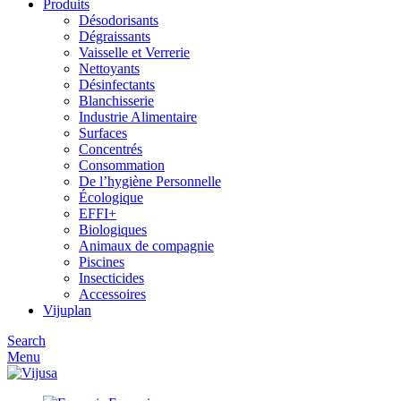
Produits
Désodorisants
Dégraissants
Vaisselle et Verrerie
Nettoyants
Désinfectants
Blanchisserie
Industrie Alimentaire
Surfaces
Concentrés
Consommation
De l’hygiène Personnelle
Écologique
EFFI+
Biologiques
Animaux de compagnie
Piscines
Insecticides
Accessoires
Vijuplan
Search
Menu