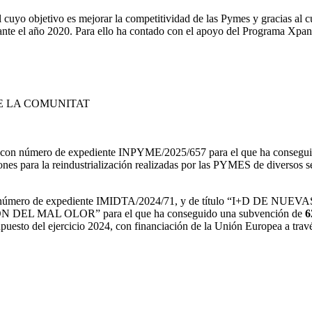
cuyo objetivo es mejorar la competitividad de las Pymes y gracias al c
rante el año 2020. Para ello ha contado con el apoyo del Programa Xpa
E LA COMUNITAT
ón con número de expediente INPYME/2025/657 para el que ha consegu
iones para la reindustrialización realizadas por las PYMES de diversos s
D con número de expediente IMIDTA/2024/71, y de título “I
MAL OLOR” para el que ha conseguido una subvención de
6
puesto del ejercicio 2024, con financiación de la Unión Europea a tra