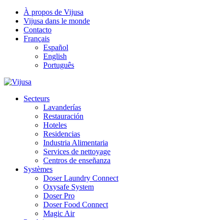
À propos de Vijusa
Vijusa dans le monde
Contacto
Français
Español
English
Português
Secteurs
Lavanderías
Restauración
Hoteles
Residencias
Industria Alimentaria
Services de nettoyage
Centros de enseñanza
Systèmes
Doser Laundry Connect​
Oxysafe System
Doser Pro
Doser Food Connect
Magic Air