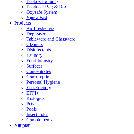
Ecobox Laundry
Ecodoser Bag & Box
Oxysafe System
Vijusa Fast
Products
Air Fresheners
Degreasers
Tableware and Glassware
Cleaners
Disinfectants
Laundry
Food Industry
Surfaces
Concentrates
Consumption
Personal Hygiene
Eco-Friendly
EFFI+
Biological
Pets
Pools
Insecticides
Complements
Vijuplan