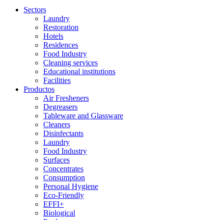
Sectors
Laundry
Restoration
Hotels
Residences
Food Industry
Cleaning services
Educational institutions
Facilities
Productos
Air Fresheners
Degreasers
Tableware and Glassware
Cleaners
Disinfectants
Laundry
Food Industry
Surfaces
Concentrates
Consumption
Personal Hygiene
Eco-Friendly
EFFI+
Biological