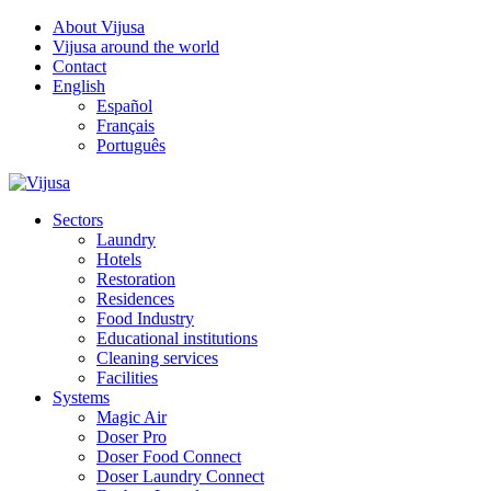
About Vijusa
Vijusa around the world
Contact
English
Español
Français
Português
Sectors
Laundry
Hotels
Restoration
Residences
Food Industry
Educational institutions
Cleaning services
Facilities
Systems
Magic Air
Doser Pro
Doser Food Connect
Doser Laundry Connect