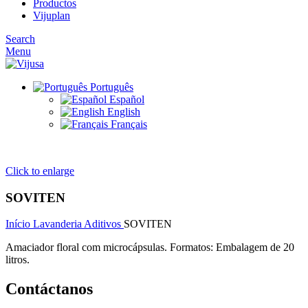
Productos
Vijuplan
Search
Menu
Português
Español
English
Français
Click to enlarge
SOVITEN
Início
Lavanderia
Aditivos
SOVITEN
Amaciador floral com microcápsulas. Formatos: Embalagem de 20
litros.
Contáctanos