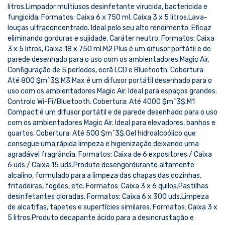
litros.Limpador multiusos desinfetante virucida, bactericida e
fungicida. Formatos: Caixa 6 x 750 ml, Caixa 3 x 5 litros.Lava-
louças ultraconcentrado. Ideal pelo seu alto rendimento. Eficaz
eliminando gorduras e sujidade. Caráter neutro. Formatos: Caixa
3 x 5 litros, Caixa 18 x 750 ml.M2 Plus é um difusor portátil e de
parede desenhado para o uso com os ambientadores Magic Air.
Configuração de 5 períodos, ecrã LCD e Bluetooth. Cobertura:
Até 800 $m^3$.M3 Max é um difusor portátil desenhado para o
uso com os ambientadores Magic Air. Ideal para espaços grandes.
Controlo Wi-Fi/Bluetooth. Cobertura: Até 4000 $m^3$.M1
Compact é um difusor portátil e de parede desenhado para o uso
com os ambientadores Magic Air. Ideal para elevadores, banhos e
quartos. Cobertura: Até 500 $m^3$.Gel hidroalcoólico que
consegue uma rápida limpeza e higienização deixando uma
agradável fragrância. Formatos: Caixa de 6 expositores / Caixa
6 uds / Caixa 15 uds.Produto desengordurante altamente
alcalino, formulado para a limpeza das chapas das cozinhas,
fritadeiras, fogões, etc. Formatos: Caixa 3 x 6 quilos.Pastilhas
desinfetantes cloradas. Formatos: Caixa 6 x 300 uds.Limpeza
de alcatifas, tapetes e superfícies similares. Formatos: Caixa 3 x
5 litros.Produto decapante ácido para a desincrustação e