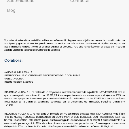
Sostenibilidad
Contactar
Blog
Vijusa ha sido beneficiaria del Fondo Europeo de Desarrollo Regional cuyo objetivo es mejorar la competitividad de
las Pymes y gracias al cual ha puesto en marcha un Plan de Internacionalización con el objetivo de mejorar su
posicionamiento competitivo en el exterior durante el año 2020. Para ello ha contado con el apoyo del Programa
Xpande Digital de la Cámara de Comercio de Valencia.
Colabora:
AYUDAS AL IMPULSO A LA
INTERNACIONALIZACIÓN DE PYMES EXPORTADORAS DE LA COMUNITAT
VALENCIANA 2024.
Importe recibido: 8.326,00 €
INDUSTRIAS VIJUSA, S.L.,
ha realizado un proyecto de inversión con número de expediente INPYME/2025/657 para el
que ha conseguido una subvención de
106.670,03 €
correspondiente a la convocatoria para el ejercicio 2025, de
ayudas para apoyar las inversiones para la reindustrialización realizadas por las PYMES de diversos sectores
industriales de la Comunitat Valenciana, convocada por la Conselleria de Innovación, Industria, Comercio y
Turismo.
INDUSTRIAS VIJUSA, S.L., ha realizado un proyecto de I+D con número de expediente IMIDTA/2024/71, y de título
“I+D DE NUEVAS FÓRMULAS DETERGENTES EN CUMPLIMIENTO CON ECOLABEL CON PROBIÓTICOS PARA LA
NEUTRALIZACIÓN DEL MAL OLOR” para el que ha conseguido una subvención de
62.683,78 €
correspondiente a la
convocatoria para el ejercicio 2024, de subvenciones a empresas para proyectos de I+D con cargo al presupuesto
del ejercicio 2024, con financiación de la Unión Europea a través del Fondo Europeo de Desarrollo Regional.