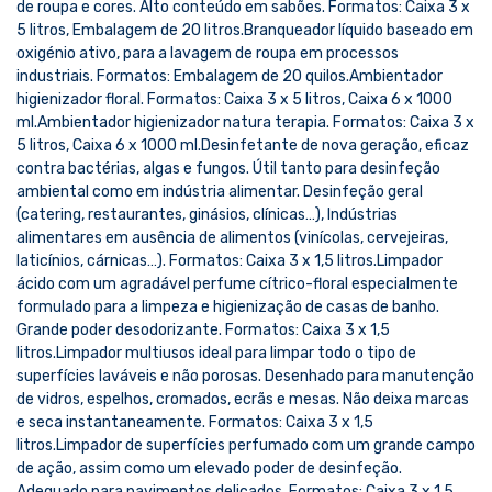
de roupa e cores. Alto conteúdo em sabões. Formatos: Caixa 3 x
5 litros, Embalagem de 20 litros.Branqueador líquido baseado em
oxigénio ativo, para a lavagem de roupa em processos
industriais. Formatos: Embalagem de 20 quilos.Ambientador
higienizador floral. Formatos: Caixa 3 x 5 litros, Caixa 6 x 1000
ml.Ambientador higienizador natura terapia. Formatos: Caixa 3 x
5 litros, Caixa 6 x 1000 ml.Desinfetante de nova geração, eficaz
contra bactérias, algas e fungos. Útil tanto para desinfeção
ambiental como em indústria alimentar. Desinfeção geral
(catering, restaurantes, ginásios, clínicas…), Indústrias
alimentares em ausência de alimentos (vinícolas, cervejeiras,
laticínios, cárnicas…). Formatos: Caixa 3 x 1,5 litros.Limpador
ácido com um agradável perfume cítrico-floral especialmente
formulado para a limpeza e higienização de casas de banho.
Grande poder desodorizante. Formatos: Caixa 3 x 1,5
litros.Limpador multiusos ideal para limpar todo o tipo de
superfícies laváveis e não porosas. Desenhado para manutenção
de vidros, espelhos, cromados, ecrãs e mesas. Não deixa marcas
e seca instantaneamente. Formatos: Caixa 3 x 1,5
litros.Limpador de superfícies perfumado com um grande campo
de ação, assim como um elevado poder de desinfeção.
Adequado para pavimentos delicados. Formatos: Caixa 3 x 1,5