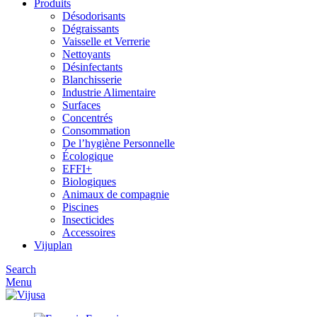
Produits
Désodorisants
Dégraissants
Vaisselle et Verrerie
Nettoyants
Désinfectants
Blanchisserie
Industrie Alimentaire
Surfaces
Concentrés
Consommation
De l’hygiène Personnelle
Écologique
EFFI+
Biologiques
Animaux de compagnie
Piscines
Insecticides
Accessoires
Vijuplan
Search
Menu