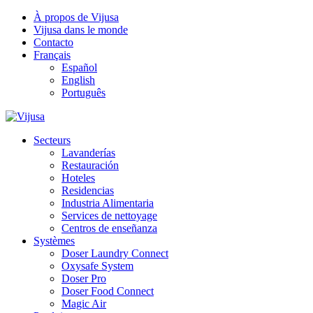
À propos de Vijusa
Vijusa dans le monde
Contacto
Français
Español
English
Português
Secteurs
Lavanderías
Restauración
Hoteles
Residencias
Industria Alimentaria
Services de nettoyage
Centros de enseñanza
Systèmes
Doser Laundry Connect​
Oxysafe System
Doser Pro
Doser Food Connect
Magic Air