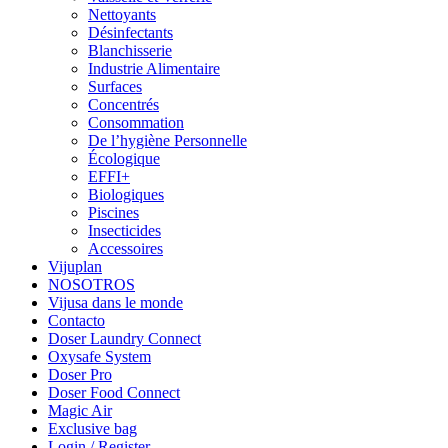
Nettoyants
Désinfectants
Blanchisserie
Industrie Alimentaire
Surfaces
Concentrés
Consommation
De l’hygiène Personnelle
Écologique
EFFI+
Biologiques
Piscines
Insecticides
Accessoires
Vijuplan
NOSOTROS
Vijusa dans le monde
Contacto
Doser Laundry Connect​
Oxysafe System
Doser Pro
Doser Food Connect
Magic Air
Exclusive bag
Login / Register