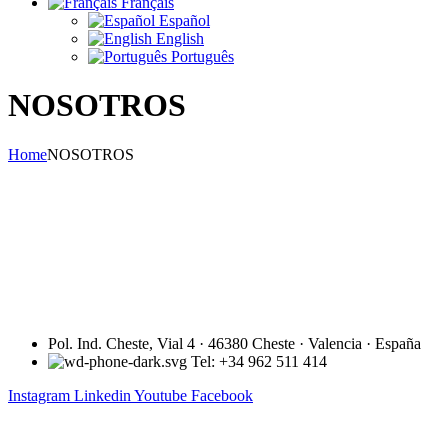
Français
Español
English
Português
NOSOTROS
Home
NOSOTROS
Industrias Vijusa a été fondée en 1981 à Valence (Espagne), pour 
L’activité commence ainsi dans le BUT de créer une gamme de pr
montrer constamment notre engagement vis-à-vis du développement d
Pol. Ind. Cheste, Vial 4 · 46380 Cheste · Valencia · España
Tel: +34 962 511 414
Instagram
Linkedin
Youtube
Facebook