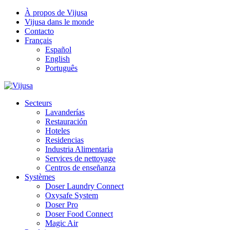
À propos de Vijusa
Vijusa dans le monde
Contacto
Français
Español
English
Português
Secteurs
Lavanderías
Restauración
Hoteles
Residencias
Industria Alimentaria
Services de nettoyage
Centros de enseñanza
Systèmes
Doser Laundry Connect​
Oxysafe System
Doser Pro
Doser Food Connect
Magic Air