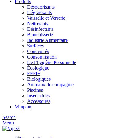
Produits
Désodorisants
Dégraissants
Vaisselle et Verrerie
Nettoyants
Désinfectants
Blanchisserie
Industrie Alimentaire
Surfaces
Concentrés
Consommation
De l’hygiène Personnelle
Écologique
EFFI+
Biologiques
Animaux de compagnie
Piscines
Insecticides
Accessoires
Vijuplan
Search
Menu