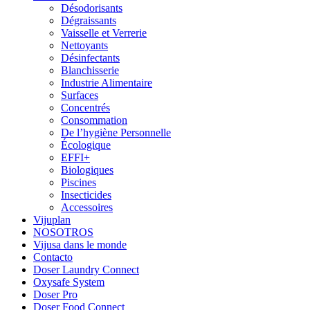
Désodorisants
Dégraissants
Vaisselle et Verrerie
Nettoyants
Désinfectants
Blanchisserie
Industrie Alimentaire
Surfaces
Concentrés
Consommation
De l’hygiène Personnelle
Écologique
EFFI+
Biologiques
Piscines
Insecticides
Accessoires
Vijuplan
NOSOTROS
Vijusa dans le monde
Contacto
Doser Laundry Connect​
Oxysafe System
Doser Pro
Doser Food Connect