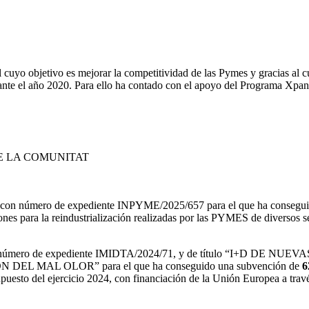
cuyo objetivo es mejorar la competitividad de las Pymes y gracias al c
rante el año 2020. Para ello ha contado con el apoyo del Programa Xpa
E LA COMUNITAT
ón con número de expediente INPYME/2025/657 para el que ha consegu
iones para la reindustrialización realizadas por las PYMES de diversos s
D con número de expediente IMIDTA/2024/71, y de título “I
MAL OLOR” para el que ha conseguido una subvención de
6
puesto del ejercicio 2024, con financiación de la Unión Europea a tra