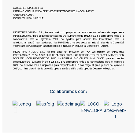
AYUDAS AL IMPULSO A LA
INTERNACIONALIZACIÓN DE PYMES EXPORTADORAS DE LA COMUNITAT
VALENCIANA 2024.
Importe recibido: 8.326,00 €
INDUSTRIAS VIJUSA, S.L.,
ha realizado un proyecto de inversión con número de expediente
INPYME/2025/657 para el que ha conseguido una subvención de
106.670,03 €
correspondiente a la
convocatoria para el ejercicio 2025, de ayudas para apoyar las inversiones para la
reindustrialización realizadas por las PYMES de diversos sectores industriales de la Comunitat
Valenciana, convocada por la Conselleria de Innovación, Industria, Comercio y Turismo.
INDUSTRIAS VIJUSA, S.L., ha realizado un proyecto de I+D con número de expediente
IMIDTA/2024/71, y de título “I+D DE NUEVAS FÓRMULAS DETERGENTES EN CUMPLIMIENTO CON
ECOLABEL CON PROBIÓTICOS PARA LA NEUTRALIZACIÓN DEL MAL OLOR” para el que ha
conseguido una subvención de
62.683,78 €
correspondiente a la convocatoria para el ejercicio
2024, de subvenciones a empresas para proyectos de I+D con cargo al presupuesto del ejercicio
2024, con financiación de la Unión Europea a través del Fondo Europeo de Desarrollo Regional.
Colaboramos con: