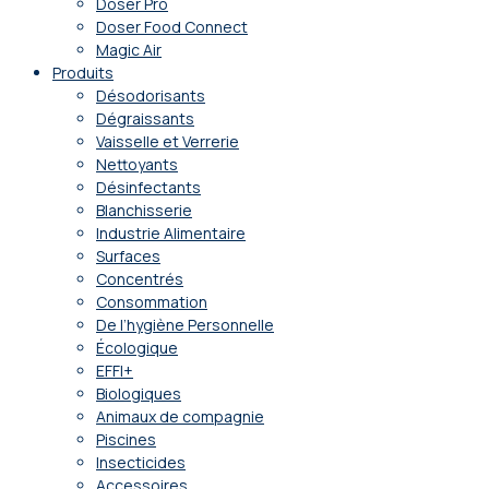
Doser Pro
Doser Food Connect
Magic Air
Produits
Désodorisants
Dégraissants
Vaisselle et Verrerie
Nettoyants
Désinfectants
Blanchisserie
Industrie Alimentaire
Surfaces
Concentrés
Consommation
De l’hygiène Personnelle
Écologique
EFFI+
Biologiques
Animaux de compagnie
Piscines
Insecticides
Accessoires