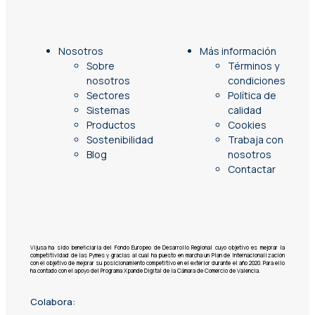
Nosotros
Más información
Sobre
Términos y
nosotros
condiciones
Sectores
Política de
Sistemas
calidad
Productos
Cookies
Sostenibilidad
Trabaja con
Blog
nosotros
Contactar
Vijusa ha sido beneficiaria del Fondo Europeo de Desarrollo Regional cuyo objetivo es mejorar la
competitividad de las Pymes y gracias al cual ha puesto en marcha un Plan de Internacionalización
con el objetivo de mejorar su posicionamiento competitivo en el exterior durante el año 2020. Para ello
ha contado con el apoyo del Programa Xpande Digital de la Cámara de Comercio de Valencia.
Colabora: