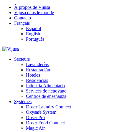
À propos de Vijusa
Vijusa dans le monde
Contacto
Français
Español
English
Português
Secteurs
Lavanderías
Restauración
Hoteles
Residencias
Industria Alimentaria
Services de nettoyage
Centros de enseñanza
Systèmes
Doser Laundry Connect​
Oxysafe System
Doser Pro
Doser Food Connect
Magic Air