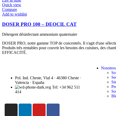
Lire la suite
Quick view
Compare
Add to wishlist
DOSER PRO 100 – DEOCIL CAT
Détergent désinfectant ammonium quaternaire
DOSER PRO, notre gamme TOP de concentrés. Il s'agit d'une sélection d
Produits très rentables pour couvrir les besoins des cuisines, des
EFFICACITÉ.
Nosotros
So
Se
Pol. Ind. Cheste, Vial 4 · 46380 Cheste ·
Si
Valencia · España
Pr
Tel: +34 962 511
So
414
Bl