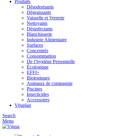
Produits
Désodorisants
Dégraissants
Vaisselle et Verrerie
Nettoyants
Désinfectants
Blanchisserie
Industrie Alimentaire
Surfaces
Concentrés
Consommation
De l’hygiène Personnelle
Écologique
EFFI+
Biologiques
Animaux de compagnie
Piscines
Insecticides
Accessoires
Vijuplan
Search
Menu