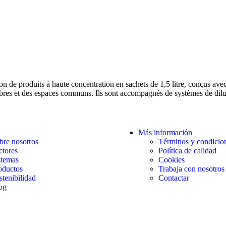
e produits à haute concentration en sachets de 1,5 litre, conçus avec l
 chambres et des espaces communs. Ils sont accompagnés de systèmes d
Más información
bre nosotros
Términos y condicio
ctores
Política de calidad
stemas
Cookies
oductos
Trabaja con nosotros
stenibilidad
Contactar
og