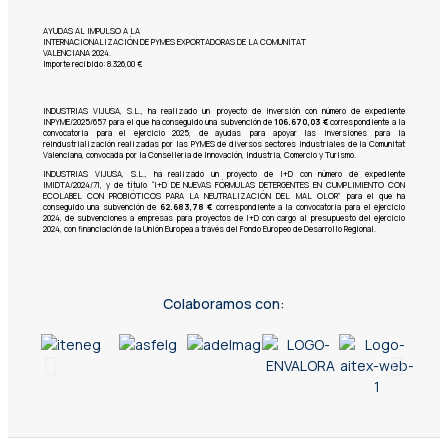
AYUDAS AL IMPULSO A LA
INTERNACIONALIZACIÓN DE PYMES EXPORTADORAS DE LA COMUNITAT
VALENCIANA 2024.
Importe recibido: 8.326,00 €
INDUSTRIAS VIJUSA, S.L.,
ha realizado un proyecto de inversión con número de expediente
INPYME/2025/657 para el que ha conseguido una subvención de
106.670,03 €
correspondiente a la
convocatoria para el ejercicio 2025, de ayudas para apoyar las inversiones para la
reindustrialización realizadas por las PYMES de diversos sectores industriales de la Comunitat
Valenciana, convocada por la Conselleria de Innovación, Industria, Comercio y Turismo.
INDUSTRIAS VIJUSA, S.L., ha realizado un proyecto de I+D con número de expediente
IMIDTA/2024/71, y de título “I+D DE NUEVAS FÓRMULAS DETERGENTES EN CUMPLIMIENTO CON
ECOLABEL CON PROBIÓTICOS PARA LA NEUTRALIZACIÓN DEL MAL OLOR” para el que ha
conseguido una subvención de
62.683,78 €
correspondiente a la convocatoria para el ejercicio
2024, de subvenciones a empresas para proyectos de I+D con cargo al presupuesto del ejercicio
2024, con financiación de la Unión Europea a través del Fondo Europeo de Desarrollo Regional.
Colaboramos con: