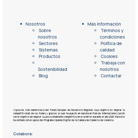
Nosotros
Más información
Sobre
Términos y
nosotros
condiciones
Sectores
Política de
Sistemas
calidad
Productos
Cookies
Trabaja con
Sostenibilidad
nosotros
Blog
Contactar
Vijusa ha sido beneficiaria del Fondo Europeo de Desarrollo Regional cuyo objetivo es mejorar la
competitividad de las Pymes y gracias al cual ha puesto en marcha un Plan de Internacionalización
con el objetivo de mejorar su posicionamiento competitivo en el exterior durante el año 2020. Para ello
ha contado con el apoyo del Programa Xpande Digital de la Cámara de Comercio de Valencia.
Colabora: